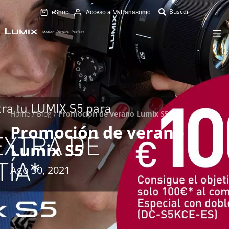
eShop
Acceso a MyPanasonic
Home
/
Blog
/
Promoción de verano Lumix S5
Promoción de verano
Lumix S5
Ago 30, 2021