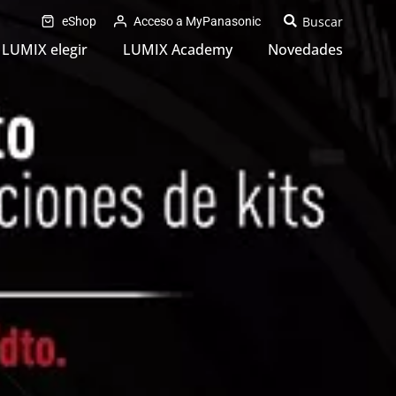
eShop
Acceso a MyPanasonic
LUMIX elegir
LUMIX Academy
Novedades