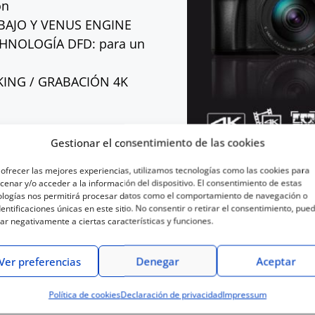
ón
 BAJO Y VENUS ENGINE
NOLOGÍA DFD: para un
KING / GRABACIÓN 4K
Gestionar el consentimiento de las cookies
 1.040.000 PUNTOS
ofrecer las mejores experiencias, utilizamos tecnologías como las cookies para
enar y/o acceder a la información del dispositivo. El consentimiento de estas
ologías nos permitirá procesar datos como el comportamiento de navegación o
dentificaciones únicas en este sitio. No consentir o retirar el consentimiento, pue
ar negativamente a ciertas características y funciones.
Ver preferencias
Denegar
Aceptar
Política de cookies
Declaración de privacidad
Impressum