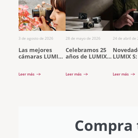
3 de agosto de 2026
28 de mayo de 2026
24 de abril de
Las mejores
Celebramos 25
Novedad
cámaras LUMIX
años de LUMIX
LUMIX S:
para capturar
con la nueva
Black Ti
tus recuerdos
LUMIX L10:
objetiv
Leer más
Leer más
Leer más
este verano
diseño premium
F2
y creatividad sin
límites
Compra 