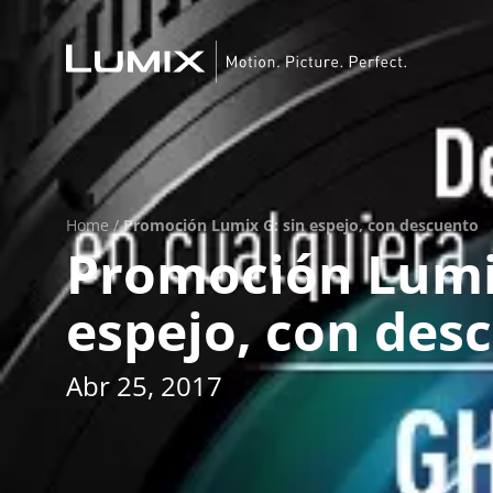
Home
/
Promoción Lumix G: sin espejo, con descuento
Promoción Lumix
espejo, con des
Abr 25, 2017