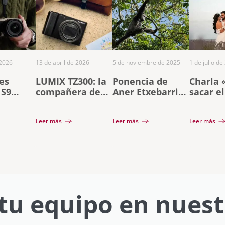
 2026
13 de abril de 2026
5 de noviembre de 2025
1 de julio de
es
LUMIX TZ300: la
Ponencia de
Charla
 S9
compañera de
Aner Etxebarria
sacar e
tanium y
viaje definitiva
en Gran Canaria
partido
o 40mm
con zoom 15x en
Lumix»
Leer más
Leer más
Leer más
formato de
Javier 
bolsillo
tu equipo en nuest