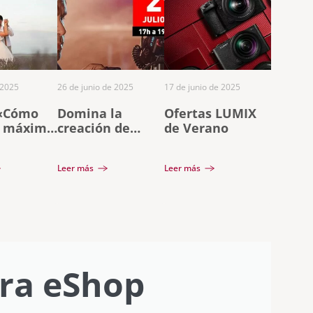
 2025
26 de junio de 2025
17 de junio de 2025
 «Cómo
Domina la
Ofertas LUMIX
l máximo
creación de
de Verano
 a tu
videoclips con
 con
DaVinci Resolve
Leer más
Leer más
Letosa
con Rubén
Vílchez
ra eShop