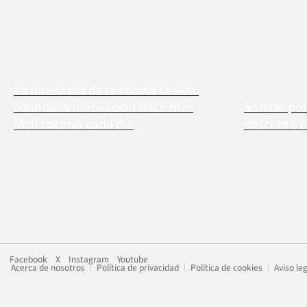
La nueva era de la cocina casera:
cuando la innovación hace más
Sonido por
fácil cocinar cada día
descubre 
Facebook
X
Instagram
Youtube
Acerca de nosotros
Política de privacidad
Política de cookies
Aviso le