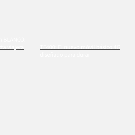
en BLANCO:
a viajera
TF400: El nuevo móvil básico 4G
diseñado para durar