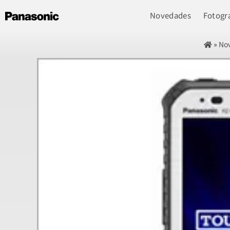
Novedades
Fotogra
»
No