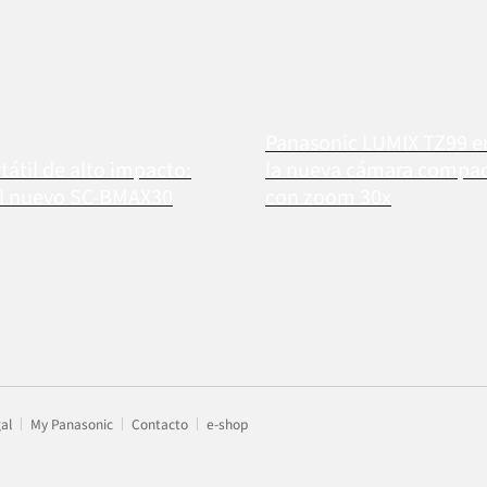
Panasonic LUMIX TZ99 
tátil de alto impacto:
la nueva cámara compact
el nuevo SC-BMAX30
con zoom 30x
gal
My Panasonic
Contacto
e-shop