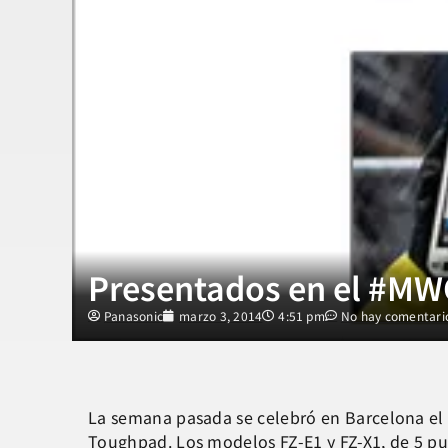
Presentados en el #MW
Panasonic
marzo 3, 2014
4:51 pm
No hay comentari
La semana pasada se celebró en Barcelona el
Toughpad. Los modelos FZ-E1 y FZ-X1, de 5 