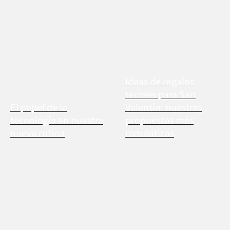
Ideas de regalos
techies para San
El papel de la
Valentín: nuestras
tecnología en nuestra
propuestas más
nueva rutina
románticas