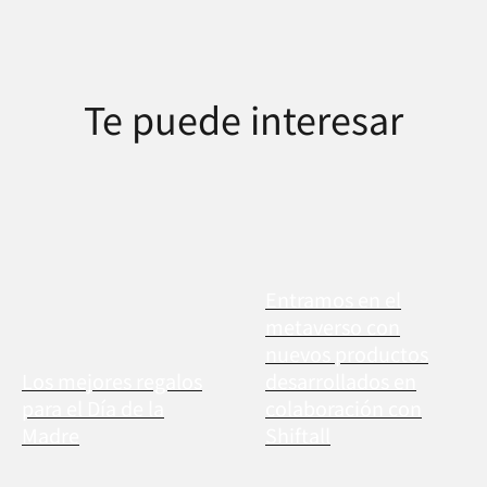
Te puede interesar
Entramos en el
metaverso con
nuevos productos
Los mejores regalos
desarrollados en
para el Día de la
colaboración con
Madre
Shiftall