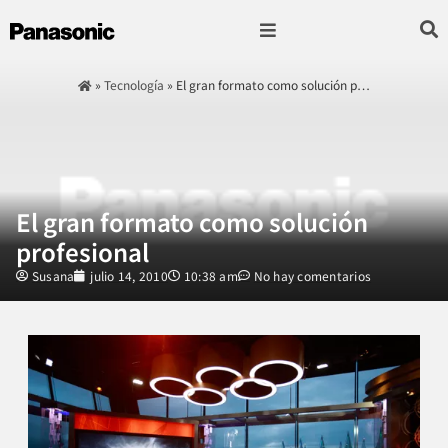
Fotografía & Video
Sonido & Música
Hogar & cocina
»
Tecnología
»
El gran formato como solución p…
El gran formato como solución
profesional
Susana
julio 14, 2010
10:38 am
No hay comentarios