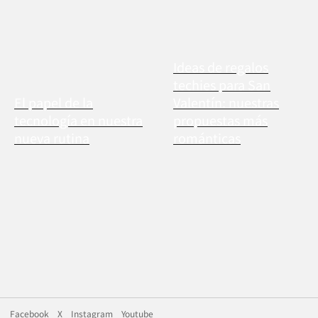
Ideas de regalos
techies para San
El papel de la
Valentín: nuestras
tecnología en nuestra
propuestas más
nueva rutina
románticas
Facebook
X
Instagram
Youtube