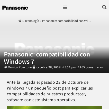
Fotografía & Video
Sonido & Música
Hogar & cocina
»
Tecnología
»
Panasonic: compatibilidad con Wi…
Panasonic: compatibilidad con
Windows 7
Monica Puertolas
octubre 28, 2009
5:54 pm
165 comentarios
Ante la llegada el pasado 22 de Octubre de
Windows 7 un pequeño post para explicar las
compatibilidades de nuestros productos y
software con este sistema operativo.