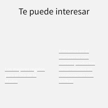
Te puede interesar
Entramos en el
metaverso con
nuevos productos
Los mejores regalos
desarrollados en
para el Día de la
colaboración con
Madre
Shiftall