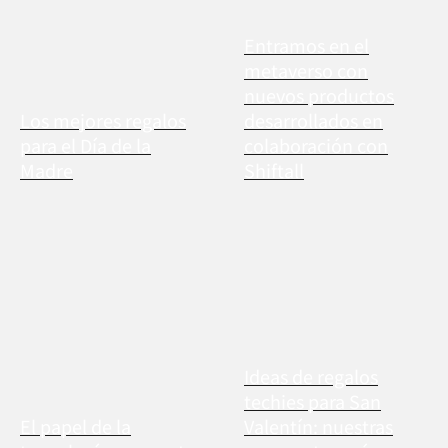
Entramos en el
metaverso con
nuevos productos
Los mejores regalos
desarrollados en
para el Día de la
colaboración con
Madre
Shiftall
Ideas de regalos
techies para San
El papel de la
Valentín: nuestras