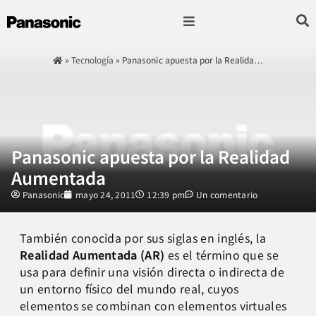
Fotografía & Video
Sonido & Música
Hogar & cocina
»
Tecnología
»
Panasonic apuesta por la Realida…
Panasonic apuesta por la Realidad
Aumentada
Panasonic
mayo 24, 2011
12:39 pm
Un comentario
También conocida por sus siglas en inglés, la
Realidad Aumentada (AR)
es el término que se
usa para definir una visión directa o indirecta de
un entorno físico del mundo real, cuyos
elementos se combinan con elementos virtuales