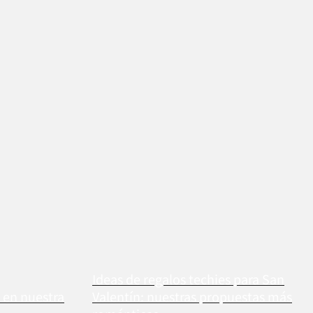
Ideas de regalos techies para San
a en nuestra
Valentín: nuestras propuestas más