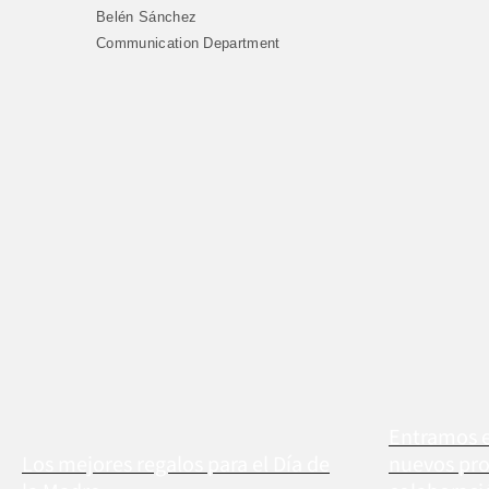
Belén Sánchez
Communication Department
Entramos e
Los mejores regalos para el Día de
nuevos pro