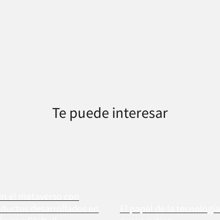
Te puede interesar
n el metaverso con
ductos desarrollados en
El papel de la tecnologí