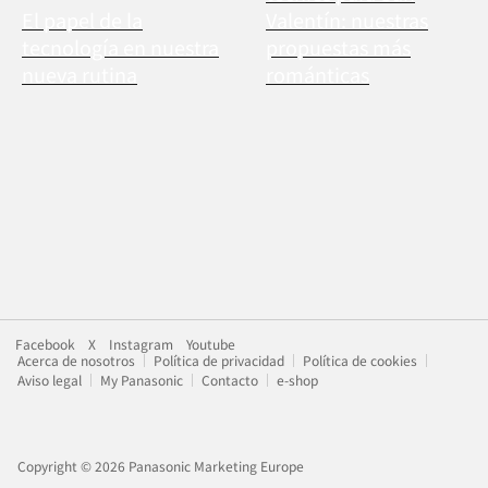
El papel de la
Valentín: nuestras
tecnología en nuestra
propuestas más
nueva rutina
románticas
Facebook
X
Instagram
Youtube
Acerca de nosotros
Política de privacidad
Política de cookies
Aviso legal
My Panasonic
Contacto
e-shop
Copyright © 2026 Panasonic Marketing Europe