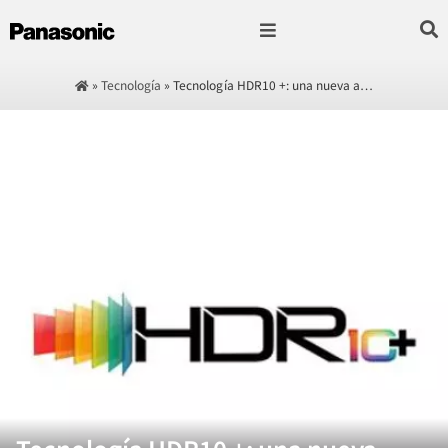
Fotografía & Video
Sonido & Música
Hogar & cocina
»
Tecnología
»
Tecnología HDR10 +: una nueva a…