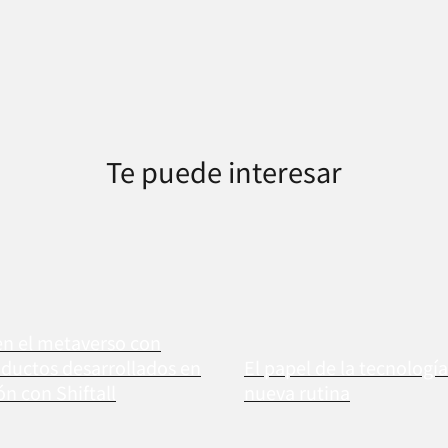
Te puede interesar
n el metaverso con
ductos desarrollados en
El papel de la tecnologí
n con Shiftall
nueva rutina