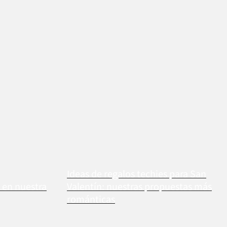
Ideas de regalos techies para San
a en nuestra
Valentín: nuestras propuestas más
románticas