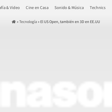
fía & Video
Cine en Casa
Sonido & Música
Technics
»
Tecnología
»
El US Open, también en 3D en EE.UU