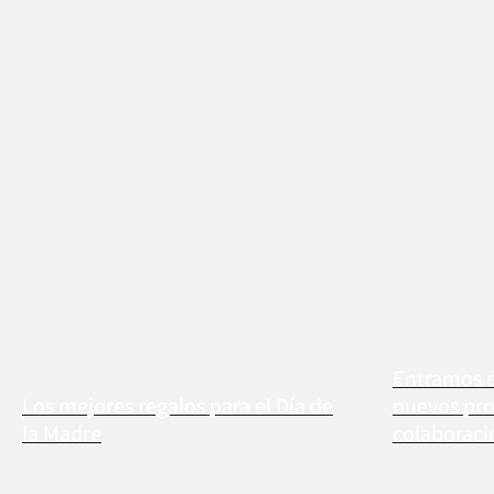
Entramos e
Los mejores regalos para el Día de
nuevos pro
la Madre
colaboració