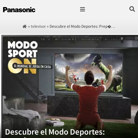
Fotografía & Video
Sonido & Música
Hogar & cocina
»
televisor
»
Descubre el Modo Deportes: Prep�…
Descubre el Modo Deportes: