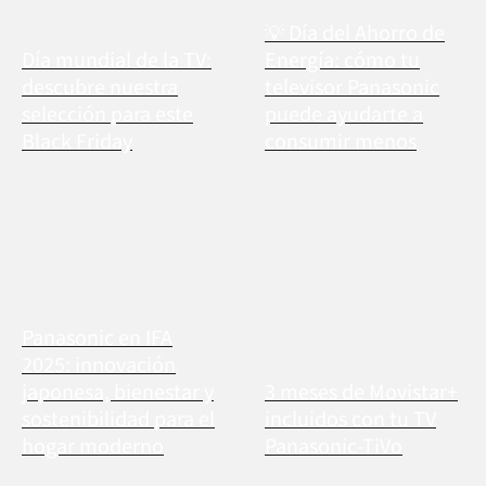
💡 Día del Ahorro de
Día mundial de la TV:
Energía: cómo tu
descubre nuestra
televisor Panasonic
selección para este
puede ayudarte a
Black Friday
consumir menos
Panasonic en IFA
2025: innovación
japonesa, bienestar y
3 meses de Movistar+
sostenibilidad para el
incluidos con tu TV
hogar moderno
Panasonic-TiVo