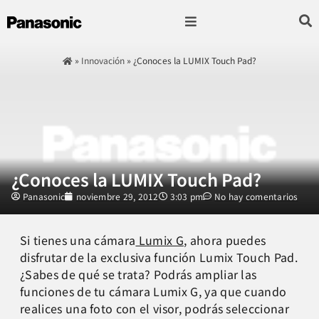
Fotografía & Video
Sonido & Música
Hogar & cocina
»
Innovación
»
¿Conoces la LUMIX Touch Pad?
¿Conoces la LUMIX Touch Pad?
Panasonic
noviembre 29, 2012
3:03 pm
No hay comentarios
Si tienes una cámara
Lumix G
, ahora puedes
disfrutar de la exclusiva función Lumix Touch Pad.
¿Sabes de qué se trata? Podrás ampliar las
funciones de tu cámara Lumix G, ya que cuando
realices una foto con el visor, podrás seleccionar