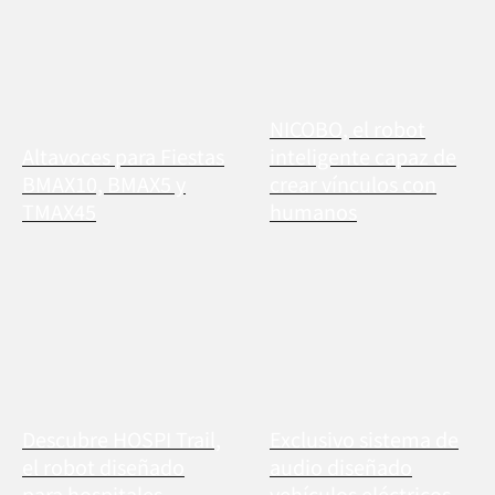
NICOBO, el robot
Altavoces para Fiestas
inteligente capaz de
BMAX10, BMAX5 y
crear vínculos con
TMAX45
humanos
Descubre HOSPI Trail,
Exclusivo sistema de
el robot diseñado
audio diseñado
para hospitales
vehículos eléctricos