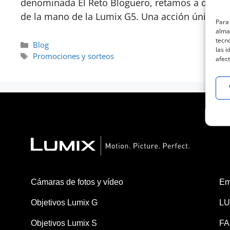
denominada El Reto Bloguero, retamos a diez blo
de la mano de la Lumix G5. Una acción única p
Para 
almac
tecn
Blog
las i
Promociones y sorteos
afect
Cámaras de fotos y vídeo
Em
Objetivos Lumix G
LU
Objetivos Lumix S
FA