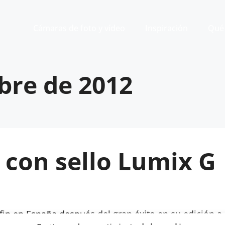
Cámaras de foto y vídeo
Inspiración
Qué 
bre de 2012
 con sello Lumix G
n en España después del gran éxito en su edición a n