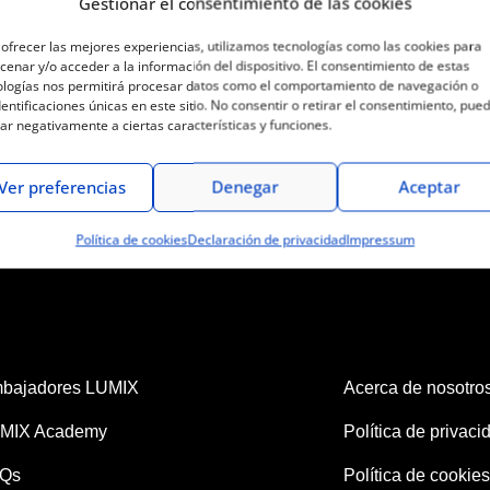
Gestionar el consentimiento de las cookies
gueros expertos en disciplinas diversas, que partici
ara una …
Leer más
ofrecer las mejores experiencias, utilizamos tecnologías como las cookies para
enar y/o acceder a la información del dispositivo. El consentimiento de estas
ologías nos permitirá procesar datos como el comportamiento de navegación o
dentificaciones únicas en este sitio. No consentir o retirar el consentimiento, pue
ar negativamente a ciertas características y funciones.
Ver preferencias
Denegar
Aceptar
Política de cookies
Declaración de privacidad
Impressum
bajadores LUMIX
Acerca de nosotro
MIX Academy
Política de privaci
Qs
Política de cookies