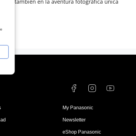
parán también en la aventura fotográfica única
de
s
My Panasonic
dad
Newsletter
eShop Panasonic