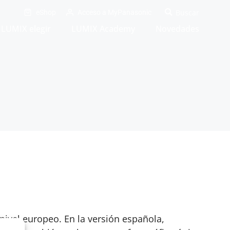
eShop
Acceso a MyPanasonic
LUMIX elegir
LUMIX Academy
Novedades
ivel europeo. En la versión española,