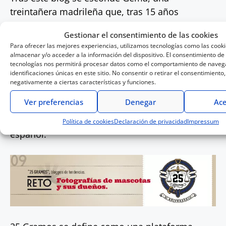
treintañera madrileña que, tras 15 años
sometida a las mazmorras de la dirección
Gestionar el consentimiento de las cookies
financiera, números y presupuestos, se lanza
Para ofrecer las mejores experiencias, utilizamos tecnologías como las cook
con un proyecto llamado “El tarrodeideas”. Un
almacenar y/o acceder a la información del dispositivo. El consentimiento de
tecnologías nos permitirá procesar datos como el comportamiento de navega
proyecto que pretende importar a España el
identificaciones únicas en este sitio. No consentir o retirar el consentimiento
noble arte de empaquetar los regalos de
negativamente a ciertas características y funciones.
manera personalizada y con estilo. Sí, con
Ver preferencias
Denegar
Ace
papeles, bolsas, cintas diseñadas por la misma
autora, con tipografía divertida y en idioma
Política de cookies
Declaración de privacidad
Impressum
español.