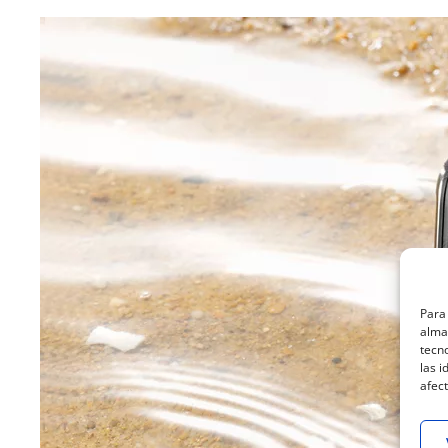
Para 
almac
tecn
las i
afect