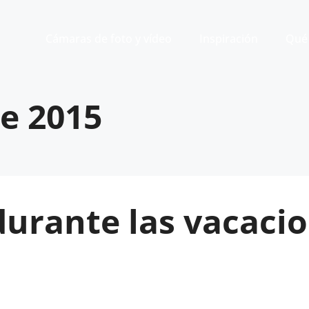
Cámaras de foto y vídeo
Inspiración
Qué 
de 2015
urante las vacacion