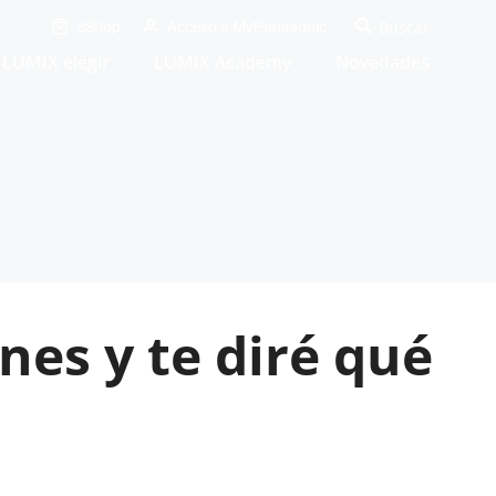
eShop
Acceso a MyPanasonic
LUMIX elegir
LUMIX Academy
Novedades
es y te diré qué