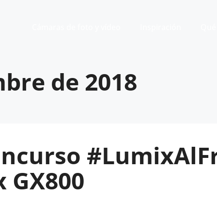
Cámaras de foto y vídeo
Inspiración
Qué 
mbre de 2018
concurso #LumixAlF
x GX800