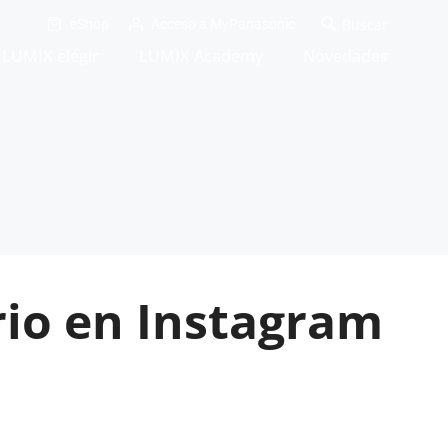
eShop
Acceso a MyPanasonic
LUMIX elegir
LUMIX Academy
Novedades
rio en Instagram