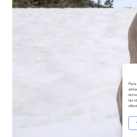
Para 
almac
tecn
las i
afect