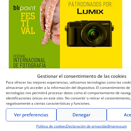
Gestionar el consentimiento de las cookies
Para ofrecer las mejores experiencias, utilizamos tecnologías como las cook
Se acercan las fechas del Festival
almacenar y/o acceder a la información del dispositivo. El consentimiento de
tecnologías nos permitirá procesar datos como el comportamiento de navega
Internacional de fotografía Blipoint. Y desde
identificaciones únicas en este sitio. No consentir o retirar el consentimiento
Lumix, no queríamos perdérnoslo. Tenemos
negativamente a ciertas características y funciones.
la suerte de poder contar con la ponencia del
Ver preferencias
Denegar
Ace
Embajador Lumix Jorge Alvariño. Fotógrafo
Política de cookies
Declaración de privacidad
Impressum
especializado en publicidad, fotografía