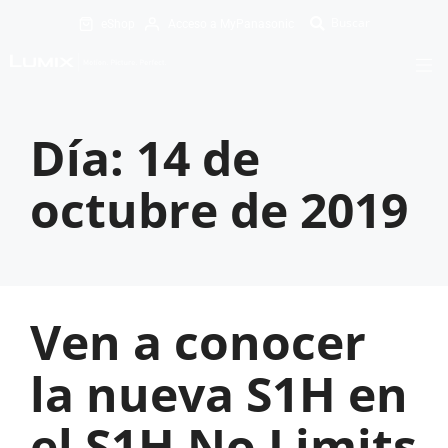
eShop
Acceso a MyPanasonic
Día:
14 de
octubre de 2019
Ven a conocer
la nueva S1H en
el S1H No Limits