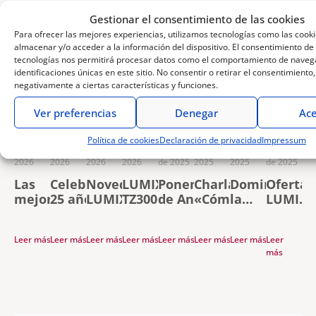
Gestionar el consentimiento de las cookies
Para ofrecer las mejores experiencias, utilizamos tecnologías como las cook
Te puede interesar
almacenar y/o acceder a la información del dispositivo. El consentimiento de
tecnologías nos permitirá procesar datos como el comportamiento de navega
identificaciones únicas en este sitio. No consentir o retirar el consentimiento
negativamente a ciertas características y funciones.
Ver preferencias
Denegar
Ace
Política de cookies
Declaración de privacidad
Impressum
3 de agosto de
28 de mayo de
24 de abril de
13 de abril de
5 de noviembre
1 de julio de
26 de junio de
17 de junio
2026
2026
2026
2026
de 2025
2025
2025
de 2025
Las
Celebramos
Novedades
LUMIX
Ponencia
Charla
Domina
Ofertas
mejores
25 años de
LUMIX S:
TZ300: la
de Aner
«Cómo
la
LUMIX
cámaras
LUMIX con
S9 Black
compañera
Etxebarria
sacar el
creación
de
LUMIX
la nueva
Titanium y
de viaje
en Gran
máximo
de
Verano
Leer más
Leer más
Leer más
Leer más
Leer más
Leer más
Leer más
Leer
para
LUMIX L10:
objetivo
definitiva
Canaria
partido
videoclips
más
capturar
diseño
40mm F2
con zoom
a tu
con
tus
premium y
15x en
Lumix»
DaVinci
recuerdos
creatividad
formato de
con
Resolve
este
sin límites
bolsillo
Javier
con