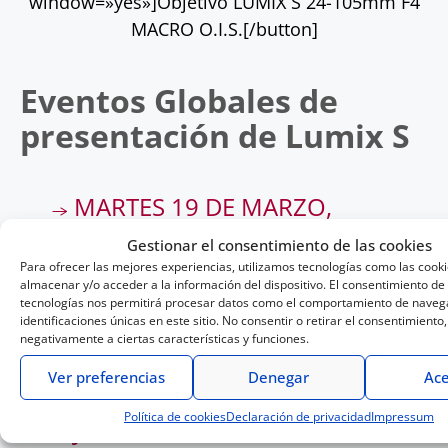
window=»yes»]Objetivo LUMIX S 24-105mm F4
MACRO O.I.S.[/button]
Eventos Globales de
presentación de Lumix S
MARTES 19 DE MARZO,
BARCELONA
Gestionar el consentimiento de las cookies
Para ofrecer las mejores experiencias, utilizamos tecnologías como las cook
Lugar: Casa Capell
almacenar y/o acceder a la información del dispositivo. El consentimiento de
tecnologías nos permitirá procesar datos como el comportamiento de navega
Embajador: Jorge Alvariño
identificaciones únicas en este sitio. No consentir o retirar el consentimiento
Rambla del Prat 27 – 08012 Barcelona
negativamente a ciertas características y funciones.
Horario:17h
Ver preferencias
Denegar
Ace
Política de cookies
Declaración de privacidad
Impressum
JUEVES 21 DE MARZO, MADRID