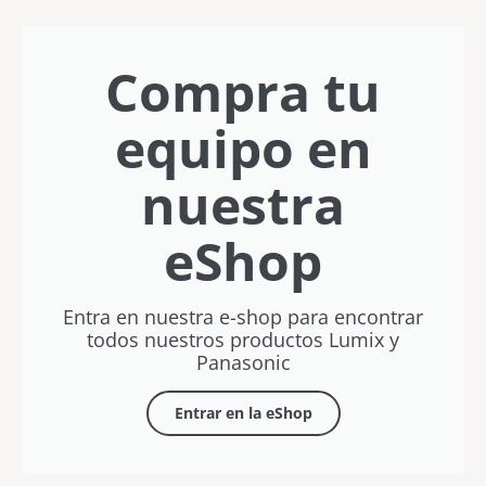
este
sin límites
bolsillo
Javier
con
verano
Letosa
Rubén
Vílchez
Compra tu
equipo en
nuestra
eShop
Entra en nuestra e-shop para encontrar
todos nuestros productos Lumix y
Panasonic
Entrar en la eShop