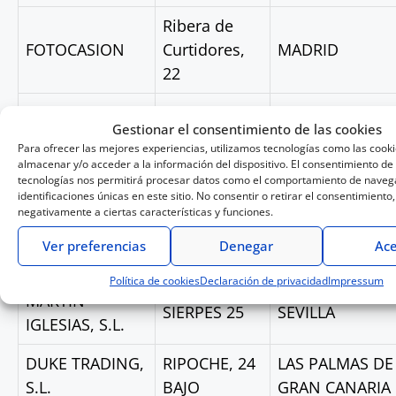
Ribera de
FOTOCASION
Curtidores,
MADRID
22
San
FOTOBOOM
MADRID
Gestionar el consentimiento de las cookies
romualdo 26,
Para ofrecer las mejores experiencias, utilizamos tecnologías como las cook
almacenar y/o acceder a la información del dispositivo. El consentimiento de
CASTELLON,
tecnologías nos permitirá procesar datos como el comportamiento de navega
FOTOPRO, S.L.
VALENCIA
identificaciones únicas en este sitio. No consentir o retirar el consentimiento
2
negativamente a ciertas características y funciones.
FOTO RUANO,
PALMA DE
Ver preferencias
Denegar
Ace
OLMOS, 23
S.L.
MALLORCA
Política de cookies
Declaración de privacidad
Impressum
MARTIN
SIERPES 25
SEVILLA
IGLESIAS, S.L.
DUKE TRADING,
RIPOCHE, 24
LAS PALMAS DE
S.L.
BAJO
GRAN CANARIA