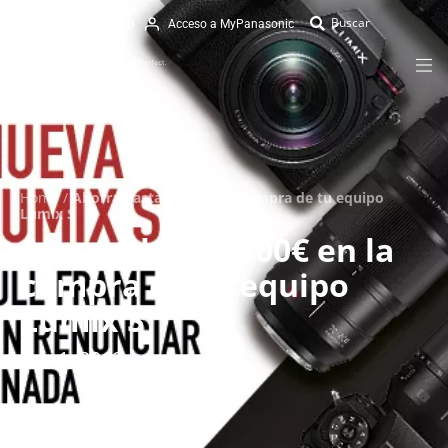
eShop
Acceso a MyPanasonic
Home
/
Ahorra hasta 800€ en la compra de tu equipo
Lumix S
Ahorra hasta 800€ en la
compra de tu equipo
Lumix S
Feb 1, 2019