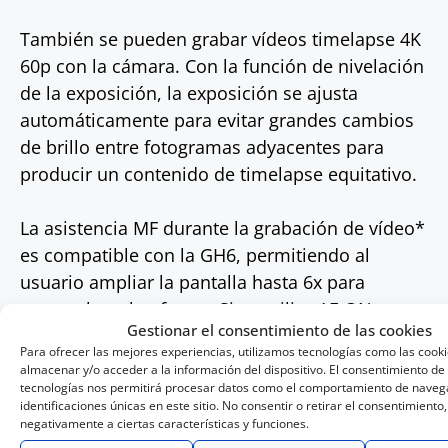
También se pueden grabar vídeos timelapse 4K
60p con la cámara. Con la función de nivelación
de la exposición, la exposición se ajusta
automáticamente para evitar grandes cambios
de brillo entre fotogramas adyacentes para
producir un contenido de timelapse equitativo.
La asistencia MF durante la grabación de vídeo*
es compatible con la GH6, permitiendo al
usuario ampliar la pantalla hasta 6x para
comprobar el enfoque. Si se utiliza AF-ON o se
Gestionar el consentimiento de las cookies
toca la pantalla mientras está en el modo de
Para ofrecer las mejores experiencias, utilizamos tecnologías como las cook
asistencia MF, la cámara enfoca
almacenar y/o acceder a la información del dispositivo. El consentimiento de
automáticamente la zona seleccionada, lo que
tecnologías nos permitirá procesar datos como el comportamiento de navega
identificaciones únicas en este sitio. No consentir o retirar el consentimiento
también es posible durante la grabación.
negativamente a ciertas características y funciones.