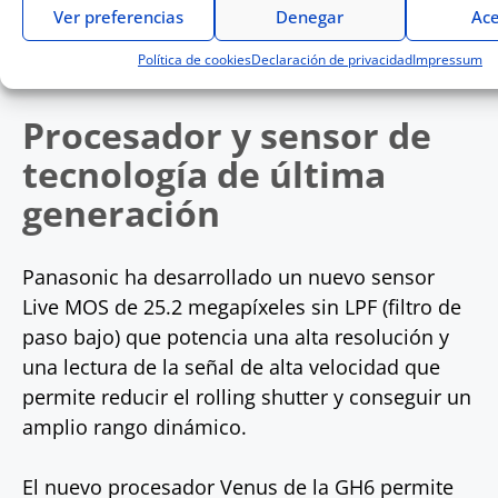
Ver preferencias
Denegar
Ace
* Hasta 60p. No funciona en el modo de velocidad
de cuadro variable.
Política de cookies
Declaración de privacidad
Impressum
Procesador y sensor de
tecnología de última
generación
Panasonic ha desarrollado un nuevo sensor
Live MOS de 25.2 megapíxeles sin LPF (filtro de
paso bajo) que potencia una alta resolución y
una lectura de la señal de alta velocidad que
permite reducir el rolling shutter y conseguir un
amplio rango dinámico.
El nuevo procesador Venus de la GH6 permite