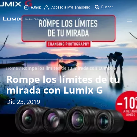
eShop
Acceso a MyPanasonic
Home
/
Rompe los límites de tu mirada con Lumix G
Rompe los límites de tu
mirada con Lumix G
Dic 23, 2019