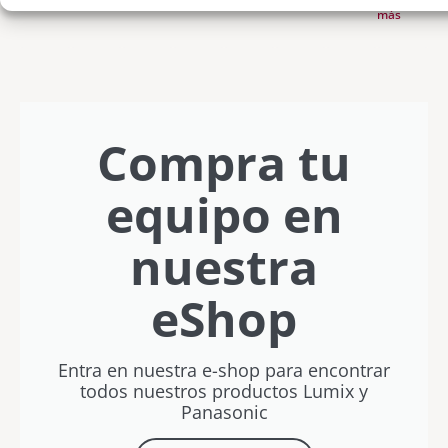
para
LUMIX L10:
objetivo
definitiva
Canaria
partido
videoclips
más
capturar
diseño
40mm F2
con zoom
a tu
con
tus
premium y
15x en
Lumix»
DaVinci
recuerdos
creatividad
formato de
con
Resolve
este
sin límites
bolsillo
Javier
con
verano
Letosa
Rubén
Vílchez
Compra tu
equipo en
nuestra
eShop
Entra en nuestra e-shop para encontrar
todos nuestros productos Lumix y
Panasonic