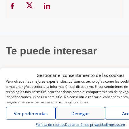
Te puede interesar
Gestionar el consentimiento de las cookies
Para ofrecer las mejores experiencias, utilizamos tecnologías como las cook
almacenar y/o acceder a la información del dispositivo. El consentimiento de
tecnologías nos permitirá procesar datos como el comportamiento de navega
3 de agosto de
28 de mayo de
24 de abril de
13 de abril de
5 de noviembre
1 de julio de
26 de junio de
17 de junio
2026
2026
2026
2026
de 2025
2025
2025
de 2025
identificaciones únicas en este sitio. No consentir o retirar el consentimiento
negativamente a ciertas características y funciones.
Las
Celebramos
Novedades
LUMIX
Ponencia
Charla
Domina
Ofertas
mejores
25 años de
LUMIX S:
TZ300: la
de Aner
«Cómo
la
LUMIX
Ver preferencias
Denegar
Ace
cámaras
LUMIX con
S9 Black
compañera
Etxebarria
sacar el
creación
de
LUMIX
la nueva
Titanium y
de viaje
en Gran
máximo
de
Verano
Política de cookies
Declaración de privacidad
Impressum
Leer más
Leer más
Leer más
Leer más
Leer más
Leer más
Leer más
Leer