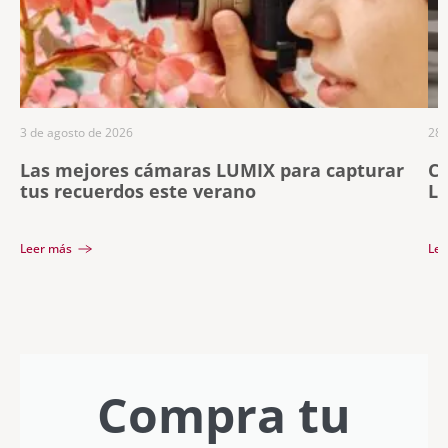
3 de agosto de 2026
28 
Las mejores cámaras LUMIX para capturar
Ce
tus recuerdos este verano
LU
lí
Leer más
Lee
Compra tu