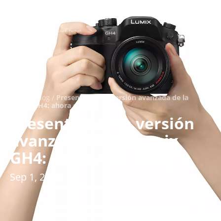
eShop
Acceso a MyPanasonic
Home
/
Blog
/
Presentamos la versión avanzada de la
Lumix GH4: ahora con V-Log L
Presentamos la versión
avanzada de la Lumix
GH4: ahora con V-Log L
Sep 1, 2015