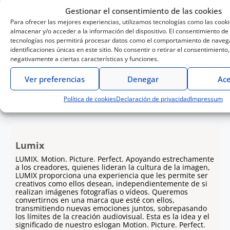
Gestionar el consentimiento de las cookies
amplia variedad de ocasiones por su ángulo de
Para ofrecer las mejores experiencias, utilizamos tecnologías como las cook
visión natural,
cercano al de los ojos
almacenar y/o acceder a la información del dispositivo. El consentimiento de
humanos
. Por otra parte, la apertura F1.7
tecnologías nos permitirá procesar datos como el comportamiento de navega
identificaciones únicas en este sitio. No consentir o retirar el consentimiento
permite un desenfoque suave y que el vídeo sea
negativamente a ciertas características y funciones.
aún más impresionante. Gracias a su
Ver preferencias
Denegar
Ace
luminosidad
podemos prescindir del flash en
condiciones de poca luz
.
Política de cookies
Declaración de privacidad
Impressum
Lumix
LUMIX. Motion. Picture. Perfect. Apoyando estrechamente
a los creadores, quienes lideran la cultura de la imagen,
LUMIX proporciona una experiencia que les permite ser
creativos como ellos desean, independientemente de si
realizan imágenes fotografías o vídeos. Queremos
convertirnos en una marca que esté con ellos,
transmitiendo nuevas emociones juntos, sobrepasando
los límites de la creación audiovisual. Esta es la idea y el
significado de nuestro eslogan Motion. Picture. Perfect.