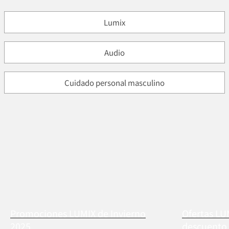
Lumix
Audio
Cuidado personal masculino
Promociones LUMIX de Invierno
Ofertas LU
2025
descuento 