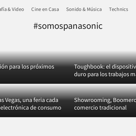
fía & Video
Cine en Casa
Sonido & Música
Technics
#somospanasonic
sión para los próximos
Toughbook: el dispositi
duro para los trabajos m
as Vegas, una feria cada
Showrooming, Boomero
electrónica de consumo
comercio tradicional