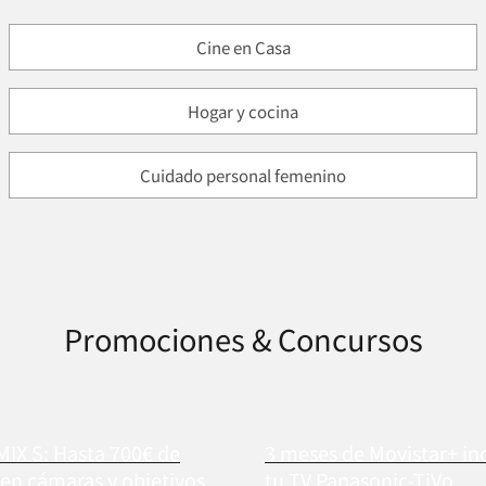
Cine en Casa
Hogar y cocina
Cuidado personal femenino
Promociones & Concursos
MIX S: Hasta 700€ de
3 meses de Movistar+ in
en cámaras y objetivos
tu TV Panasonic-TiVo