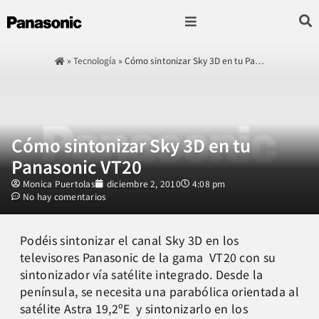
Fotografía & Video
Sonido & Música
Hogar & cocina
»
Tecnología
»
Cómo sintonizar Sky 3D en tu Pa…
Cómo sintonizar Sky 3D en tu
Panasonic VT20
Monica Puertolas
diciembre 2, 2010
4:08 pm
No hay comentarios
Podéis sintonizar el canal Sky 3D en los
televisores Panasonic de la gama VT20 con su
sintonizador vía satélite integrado. Desde la
península, se necesita una parabólica orientada al
satélite Astra 19,2ºE y sintonizarlo en los