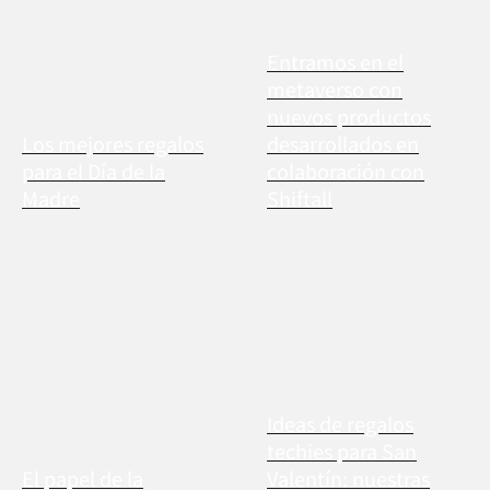
Entramos en el
metaverso con
nuevos productos
Los mejores regalos
desarrollados en
para el Día de la
colaboración con
Madre
Shiftall
Ideas de regalos
techies para San
El papel de la
Valentín: nuestras