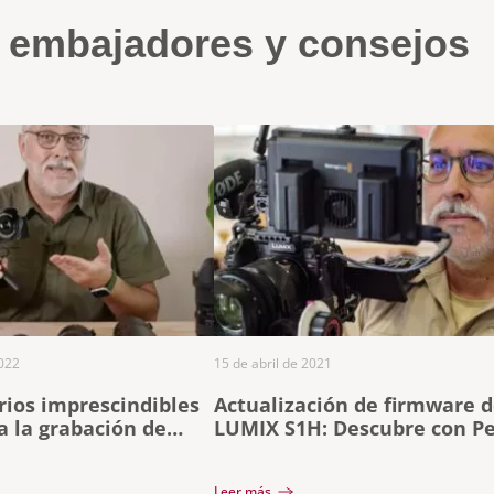
s embajadores y consejos
022
15 de abril de 2021
rios imprescindibles
Actualización de firmware d
 la grabación de
LUMIX S1H: Descubre con P
Alvera lo que te permite ha
Leer más