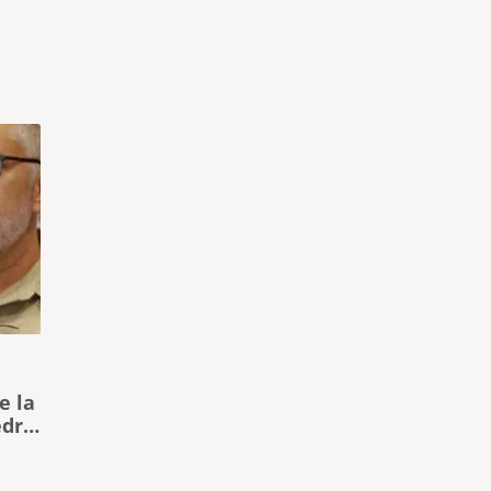
e la
edro
cer