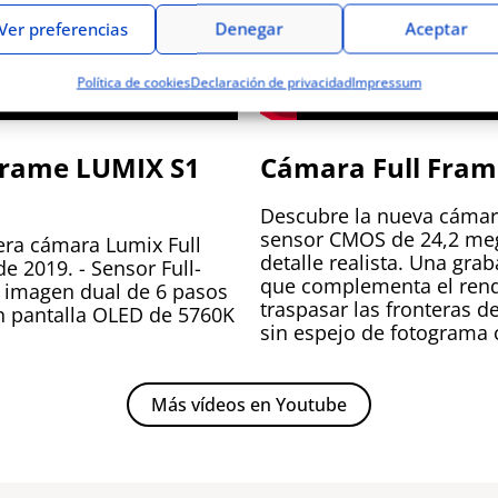
Ver preferencias
Denegar
Aceptar
Política de cookies
Declaración de privacidad
Impressum
 Frame LUMIX S1
Cámara Full Fram
Descubre la nueva cámar
sensor CMOS de 24,2 mega
era cámara Lumix Full
detalle realista. Una gra
 2019. - Sensor Full-
que complementa el rendi
e imagen dual de 6 pasos
traspasar las fronteras de
on pantalla OLED de 5760K
sin espejo de fotograma 
Más vídeos en Youtube