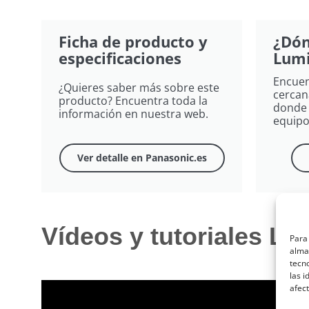
Ficha de producto y
¿Dón
especificaciones
Lumi
Encuen
¿Quieres saber más sobre este
cercan
producto? Encuentra toda la
donde 
información en nuestra web.
equipo
Ver detalle en Panasonic.es
Vídeos y tutoriales L
Para 
almac
tecn
las i
afect