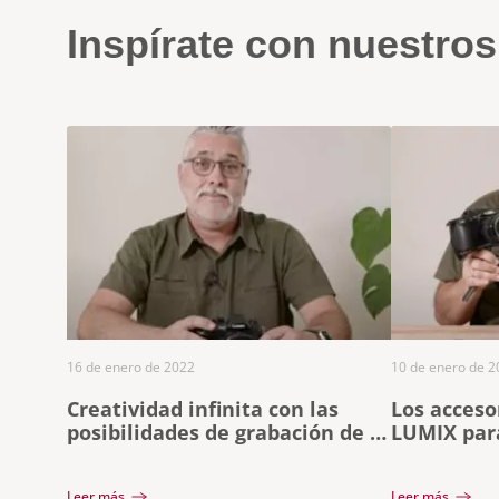
Inspírate con nuestro
16 de enero de 2022
10 de enero de 2
Creatividad infinita con las
Los acceso
posibilidades de grabación de la
LUMIX para
LUMIX GH5M2
vídeo
Leer más
Leer más