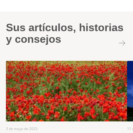
Sus artículos, historias
y consejos
3 de mayo de 2023
11 