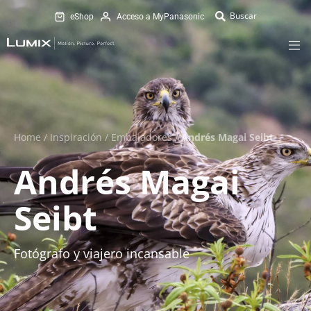
eShop
Acceso a MyPanasonic
Home
/
Inspiración
/
Embajadores
/
Andrés Magai Seibt
Andrés Magai
Seibt
Fotógrafo y viajero incansable