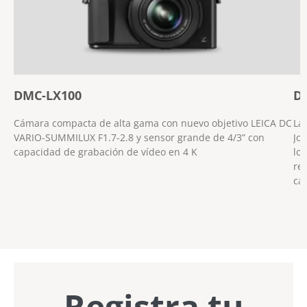
DMC-LX100
D
Cámara compacta de alta gama con nuevo objetivo LEICA DC
La
VARIO-SUMMILUX F1.7-2.8 y sensor grande de 4/3” con
Jo
capacidad de grabación de vídeo en 4 K
lo
re
cá
Registra tu