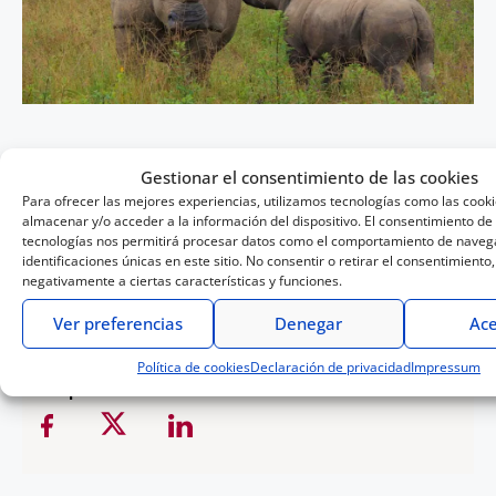
Gestionar el consentimiento de las cookies
Iñaki Relanzón
Para ofrecer las mejores experiencias, utilizamos tecnologías como las cook
almacenar y/o acceder a la información del dispositivo. El consentimiento de
Con treinta años de trayectoria, este fotógrafo de
tecnologías nos permitirá procesar datos como el comportamiento de navega
naturaleza ha pasado de capturar paisajes naturales a
identificaciones únicas en este sitio. No consentir o retirar el consentimiento
centrarse en especies en peligro de extinción para
contribuir a la conservación del patrimonio natural.
negativamente a ciertas características y funciones.
Más información
Ver preferencias
Denegar
Ace
Política de cookies
Declaración de privacidad
Impressum
Compartir: