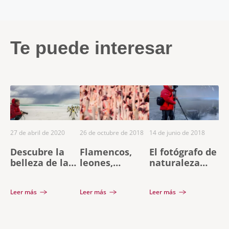
Te puede interesar
27 de abril de 2020
26 de octubre de 2018
14 de junio de 2018
Descubre la
Flamencos,
El fotógrafo de
belleza de las
leones,
naturaleza
Islas Malvinas
cebras…
Iñaki Relanzón
con Iñaki
fotografía de
prepara su
Leer más
Leer más
Leer más
Relanzón
naturaleza en
nuevo trabajo
África
con la Lumix
G9