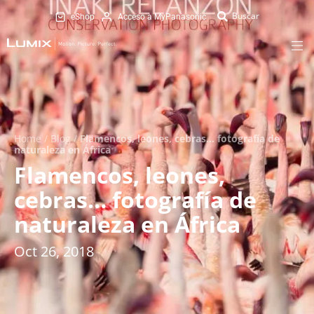
eShop
Acceso a MyPanasonic
Home
/
Blog
/
Flamencos, leones, cebras… fotografía de
naturaleza en África
Flamencos, leones,
cebras… fotografía de
naturaleza en África
Oct 26, 2018