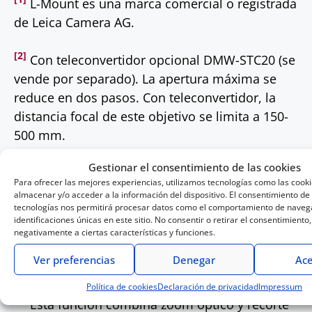
L-Mount es una marca comercial o registrada
de Leica Camera AG.
[2]
Con teleconvertidor opcional DMW-STC20 (se
vende por separado). La apertura máxima se
reduce en dos pasos. Con teleconvertidor, la
distancia focal de este objetivo se limita a 150-
500 mm.
Gestionar el consentimiento de las cookies
[3]
Según el estándar CIPA [dirección de
Para ofrecer las mejores experiencias, utilizamos tecnologías como las cook
giro/inclinación: distancia de enfoque f = 500
almacenar y/o acceder a la información del dispositivo. El consentimiento de
tecnologías nos permitirá procesar datos como el comportamiento de navega
mm. Con cámara
LUMIX S1RII
].
identificaciones únicas en este sitio. No consentir o retirar el consentimiento
negativamente a ciertas características y funciones.
[4]
Cámaras compatibles:
DC-S1M2, DC-S1M2ES,
Ver preferencias
Denegar
Ace
DC-S1RM2
(versión de firmware 1.2).
Política de cookies
Declaración de privacidad
Impressum
[5]
Esta función combina zoom óptico y recorte