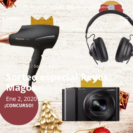
eShop
Acceso a MyPanasonic
Home
/
Blog
/
Sorteo especial Reyes Magos
Sorteo especial Reyes
Magos
Ene 2, 2020