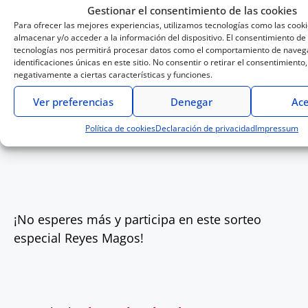
Gestionar el consentimiento de las cookies
¡Melchor, Gaspar y Baltasar quieren poner ritmo
Para ofrecer las mejores experiencias, utilizamos tecnologías como las cook
almacenar y/o acceder a la información del dispositivo. El consentimiento de
a tu año!
tecnologías nos permitirá procesar datos como el comportamiento de navega
identificaciones únicas en este sitio. No consentir o retirar el consentimiento
negativamente a ciertas características y funciones.
Ver preferencias
Denegar
Ace
Descubre los HTX90
Política de cookies
Declaración de privacidad
Impressum
¡No esperes más y participa en este sorteo
especial Reyes Magos!