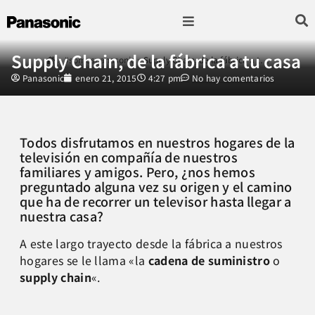
Fotografía & Video
Sonido & Música
Hogar & cocina
Supply Chain, de la fábrica a tu casa
»
#somospanasonic
»
Supply Chain, de la fábrica a t…
Panasonic
enero 21, 2015
4:27 pm
No hay comentarios
Todos disfrutamos en nuestros hogares de la
televisión en compañía de nuestros
familiares y amigos. Pero, ¿nos hemos
preguntado alguna vez su origen y el camino
que ha de recorrer un televisor hasta llegar a
nuestra casa?
A este largo trayecto desde la fábrica a nuestros
hogares se le llama «la
cadena de suministro
o
supply chain
«.