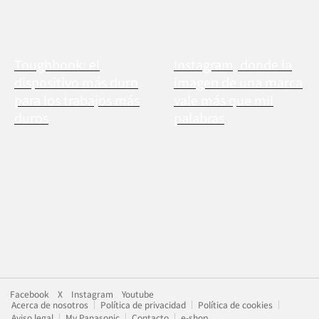
Toughbook: el
Instagram, donde la
dispositivo más duro
imagen de una marca
para los trabajos más
vale más que mil
duros
palabras
Facebook
X
Instagram
Youtube
Acerca de nosotros
Política de privacidad
Política de cookies
Aviso legal
My Panasonic
Contacto
e-shop