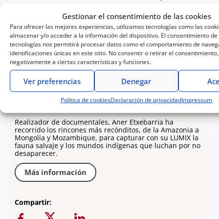
el desplazamiento interno forzoso de más de
Gestionar el consentimiento de las cookies
8,8 millones de personas. Durante el 2025, el
Para ofrecer las mejores experiencias, utilizamos tecnologías como las cook
confinamiento forzado ha aumentado un 70%,
almacenar y/o acceder a la información del dispositivo. El consentimiento de
tecnologías nos permitirá procesar datos como el comportamiento de navega
atrapando en sus comunidades y municipios a
identificaciones únicas en este sitio. No consentir o retirar el consentimiento
más de 91.000 hombres, mujeres y niños.
negativamente a ciertas características y funciones.
Ver preferencias
Denegar
Ace
Política de cookies
Declaración de privacidad
Impressum
Aner Etxebarria
Realizador de documentales, Aner Etxebarria ha
recorrido los rincones más recónditos, de la Amazonia a
Mongolia y Mozambique, para capturar con su LUMIX la
fauna salvaje y los mundos indígenas que luchan por no
desaparecer.
Más información
Compartir: