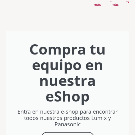
de Aner
más
más
Etxebarria y
Pablo Vidal,
ya
disponible
en Filmin
Compra tu
equipo en
nuestra
eShop
Entra en nuestra e-shop para encontrar
todos nuestros productos Lumix y
Panasonic