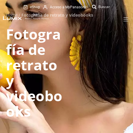
eShop
Acceso a MyPanasonic
Home
/
Fotografía de retrato y videobooks
Fotogra
fía de
retrato
y
videobo
oks