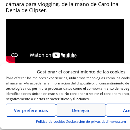
cámara para vlogging, de la mano de Carolina
Denia de Clipset.
Gestionar el consentimiento de las cookies
Lumix G100: la cámara para tu
Para ofrecer las mejores experiencias, utilizamos tecnologías como las cook
vlog
almacenar y/o acceder a la información del dispositivo. El consentimiento de
tecnologías nos permitirá procesar datos como el comportamiento de navega
identificaciones únicas en este sitio. No consentir o retirar el consentimiento
Te presentamos la nueva LUMIX G100, la mejor
negativamente a ciertas características y funciones.
cámara mirrorless para Vloggers y creadores de
vídeo. Imagen y audio de alta calidad de alta
Ver preferencias
Denegar
Ace
calidad se unen a un funcionamiento sencillo
en un cuerpo práctico y compacto.
Política de cookies
Declaración de privacidad
Impressum