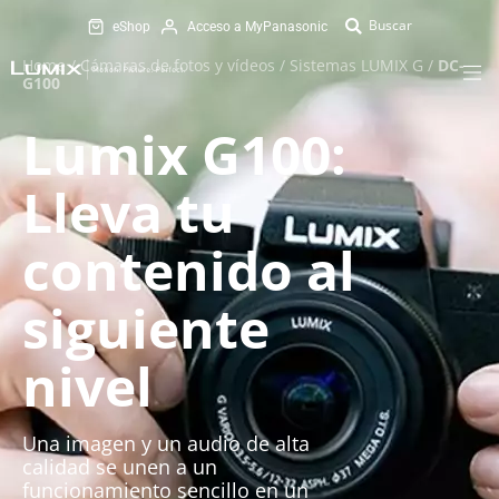
eShop
Acceso a MyPanasonic
Home
/
Cámaras de fotos y vídeos
/
Sistemas LUMIX G
/
DC-
G100
Lumix G100:
Lleva tu
contenido al
siguiente
nivel
Una imagen y un audio de alta
calidad se unen a un
funcionamiento sencillo en un