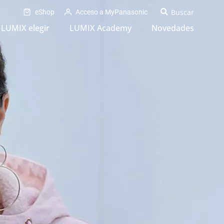
eShop
Acceso a MyPanasonic
LUMIX elegir
LUMIX Academy
Novedades