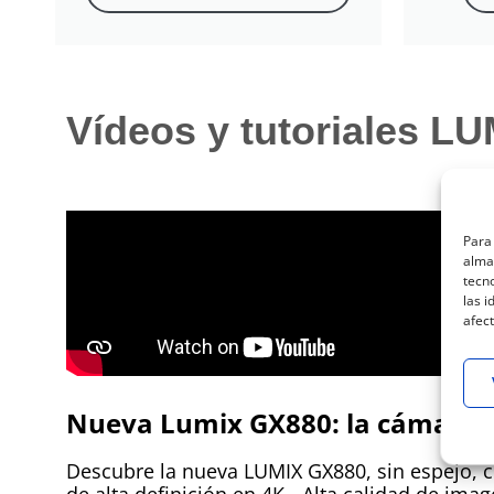
Vídeos y tutoriales 
Para 
almac
tecn
las i
afect
Nueva Lumix GX880: la cámara q
Descubre la nueva LUMIX GX880, sin espejo, co