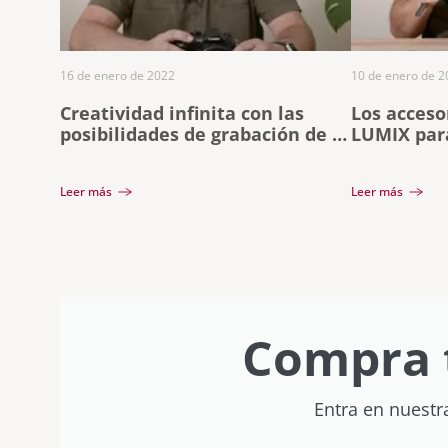
16 de enero de 2022
10 de enero de 2
Creatividad infinita con las
Los acceso
posibilidades de grabación de la
LUMIX para
LUMIX GH5M2
vídeo
Leer más
Leer más
Compra 
Entra en nuestr