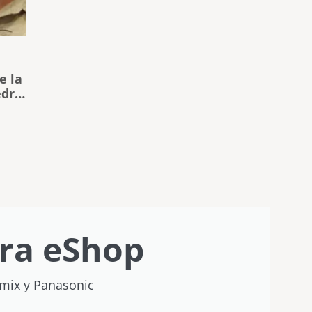
e la
edro
cer
ra eShop
umix y Panasonic