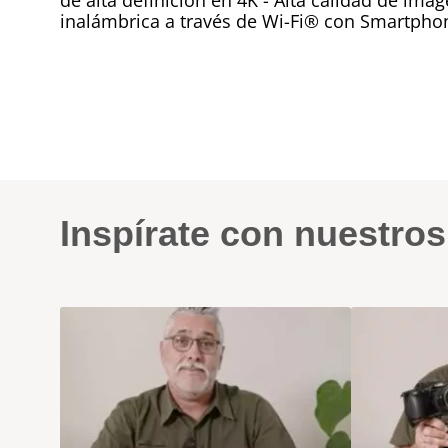
de alta definición en 4K - Alta calidad de ima
inalámbrica a través de Wi-Fi® con Smartphon
Inspírate con nuestro