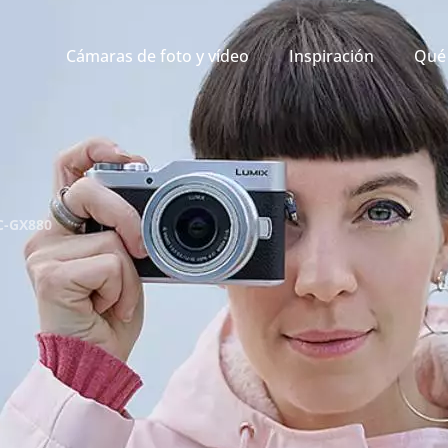
Cámaras de foto y vídeo
Inspiración
Qué 
C-GX880