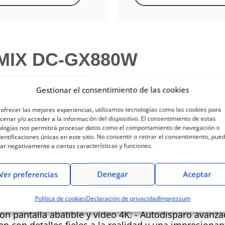
LUMIX DC-GX880W
Gestionar el consentimiento de las cookies
ofrecer las mejores experiencias, utilizamos tecnologías como las cookies para
enar y/o acceder a la información del dispositivo. El consentimiento de estas
ologías nos permitirá procesar datos como el comportamiento de navegación o
dentificaciones únicas en este sitio. No consentir o retirar el consentimiento, pue
ar negativamente a ciertas características y funciones.
Ver preferencias
Denegar
Aceptar
ue pega con tu estilo
Política de cookies
Declaración de privacidad
Impressum
n pantalla abatible y vídeo 4K: - Autodisparo avanzad