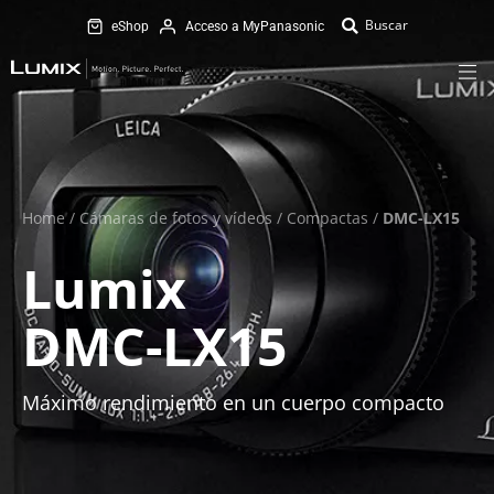
eShop
Acceso a MyPanasonic
Home
/
Cámaras de fotos y vídeos
/
Compactas
/
DMC-LX15
Lumix
DMC-LX15
Máximo rendimiento en un cuerpo compacto