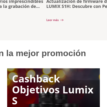
rios imprescindibles
Actualización de firmware d
 la grabación de
LUMIX S1H: Descubre con P
Alvera lo que te permite ha
Leer más
n la mejor promoción
Cashback
Objetivos Lumix
S