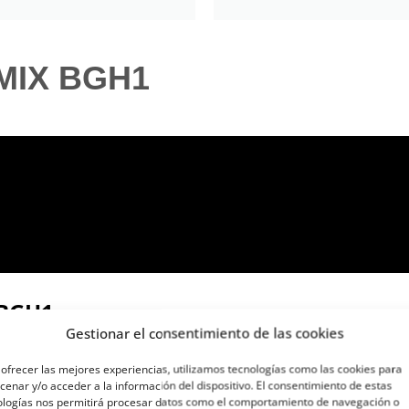
UMIX BGH1
BGH1​
Gestionar el consentimiento de las cookies
60p/50p y grabación de vídeo ilimitada en 10 bits
ofrecer las mejores experiencias, utilizamos tecnologías como las cookies para
enar y/o acceder a la información del dispositivo. El consentimiento de estas
ologías nos permitirá procesar datos como el comportamiento de navegación o