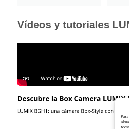
Vídeos y tutoriales L
Descubre la Box Camera LUMIX 
LUMIX BGH1: una cámara Box-Style con C4K/4K 
Para 
almac
tecn