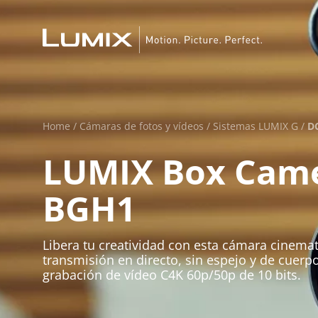
Home
/
Cámaras de fotos y vídeos
/
Sistemas LUMIX G
/
D
LUMIX Box Cam
BGH1
Libera tu creatividad con esta cámara cinemat
transmisión en directo, sin espejo y de cuerp
grabación de vídeo C4K 60p/50p de 10 bits.