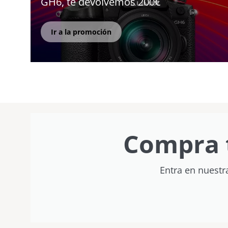
GH6, te devolvemos 200€
Ir a la promoción
Compra 
Entra en nuestr