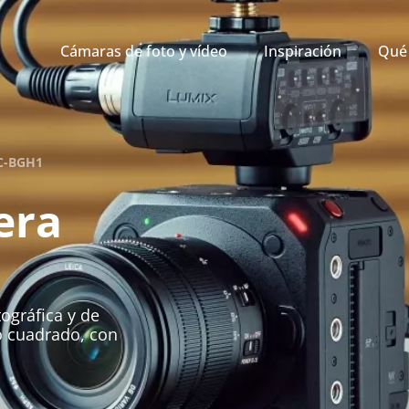
Cámaras de foto y vídeo
Inspiración
Qué 
C-BGH1
era
ográfica y de
o cuadrado, con