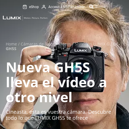
eShop
Acceso a MyPanasonic
Home
/
Cámaras de fotos y vídeos
/
Sistemas LUMIX G
/
DC-
GH5S
Nueva GH5S
lleva el vídeo a
otro nivel
Cineasta, esta es vuestra cámara. Descubre
todo lo que LUMIX GH5S te ofrece