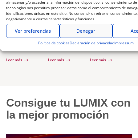
almacenar y/o acceder a la información del dispositivo. El consentimiento de
tecnologías nos permitirá procesar datos como el comportamiento de navega
identificaciones únicas en este sitio. No consentir o retirar el consentimiento
negativamente a ciertas características y funciones.
16 de enero de 2022
10 de enero de 2022
15 de abril de 2021
Ver preferencias
Denegar
Ace
Creatividad
Los accesorios
Actualización
infinita con las
imprescindibles
de firmware
Política de cookies
Declaración de privacidad
Impressum
posibilidades
LUMIX para la
de la LUMIX
de grabación
grabación de
S1H: Descubre
Leer más
Leer más
Leer más
de la LUMIX
vídeo
con Pedro
GH5M2
Alvera lo que
te permite
hacer
Consigue tu LUMIX con
la mejor promoción