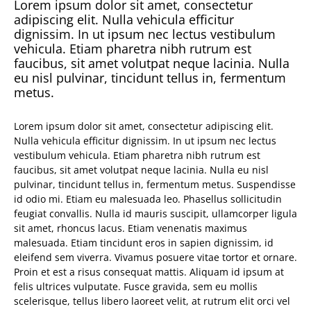
Lorem ipsum dolor sit amet, consectetur
adipiscing elit. Nulla vehicula efficitur
dignissim. In ut ipsum nec lectus vestibulum
vehicula. Etiam pharetra nibh rutrum est
faucibus, sit amet volutpat neque lacinia. Nulla
eu nisl pulvinar, tincidunt tellus in, fermentum
metus.
Lorem ipsum dolor sit amet, consectetur adipiscing elit.
Nulla vehicula efficitur dignissim. In ut ipsum nec lectus
vestibulum vehicula. Etiam pharetra nibh rutrum est
faucibus, sit amet volutpat neque lacinia. Nulla eu nisl
pulvinar, tincidunt tellus in, fermentum metus. Suspendisse
id odio mi. Etiam eu malesuada leo. Phasellus sollicitudin
feugiat convallis. Nulla id mauris suscipit, ullamcorper ligula
sit amet, rhoncus lacus. Etiam venenatis maximus
malesuada. Etiam tincidunt eros in sapien dignissim, id
eleifend sem viverra. Vivamus posuere vitae tortor et ornare.
Proin et est a risus consequat mattis. Aliquam id ipsum at
felis ultrices vulputate. Fusce gravida, sem eu mollis
scelerisque, tellus libero laoreet velit, at rutrum elit orci vel