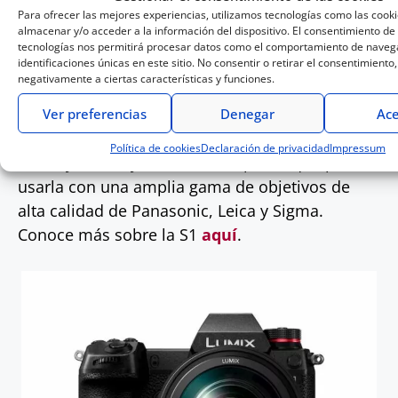
Para ofrecer las mejores experiencias, utilizamos tecnologías como las cook
Engine, la cámara ofrece máxima sensibilidad
almacenar y/o acceder a la información del dispositivo. El consentimiento de
con un
impresionante nivel ISO 51200
, lo que
tecnologías nos permitirá procesar datos como el comportamiento de navega
identificaciones únicas en este sitio. No consentir o retirar el consentimiento
la convierte en una cámara especialmente
negativamente a ciertas características y funciones.
indicada para situaciones de poca luz
ambiental. Como el resto de las cámaras de
Ver preferencias
Denegar
Ace
nuestra serie S, la S1 utiliza el estándar de
Política de cookies
Declaración de privacidad
Impressum
montaje del objetivo L-Mount por lo que puedes
usarla con una amplia gama de objetivos de
alta calidad de Panasonic, Leica y Sigma.
Conoce más sobre la S1
aquí
.