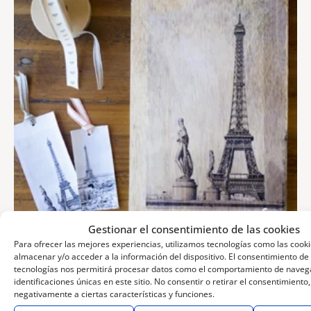
Gestionar el consentimiento de las cookies
Para ofrecer las mejores experiencias, utilizamos tecnologías como las cook
almacenar y/o acceder a la información del dispositivo. El consentimiento de
30 de septiembre de 2021
tecnologías nos permitirá procesar datos como el comportamiento de navega
identificaciones únicas en este sitio. No consentir o retirar el consentimiento
Transferir una fotografía a madera o lienzo:
negativamente a ciertas características y funciones.
una forma diferente de revelar nuestras